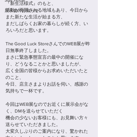
Stay Home
『新生活様式』のもと、
活動が再開される地域もあり、今日から
展示会のお知らせ
また新たな生活が始まる方、
まだしばらくお家の暮らしが続く方、い
ろいろだと思います。
The Good Luck StoreさんでのWEB展が昨
日無事終了しました。
まさに緊急事態宣言の最中の開催にな
り、どうなることかと思いましたが、
広く全国の皆様からお求めいただいたと
のこと、
今日、店主さまよりお話を伺い、感謝の
気持ちで一杯です。
今回はWEB展なのでお近くに展示会がな
く、DMを送らせていただく
機会の少ないお客様にも、お見舞い方々
送らせていただきました。
大変久しぶりのご案内になり、驚かれた