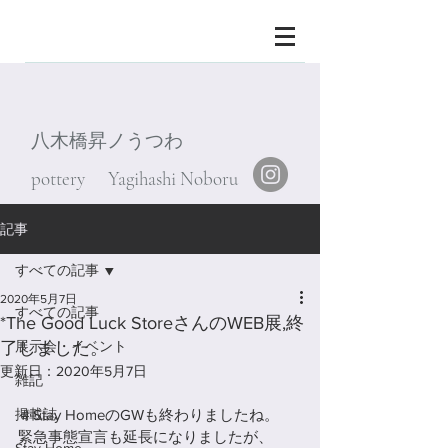
八木橋昇ノうつわ
pottery Yagihashi Noboru
記事
すべての記事
2020年5月7日
すべての記事
*The Good Luck StoreさんのWEB展,終
了しました。
展示会・イベント
更新日：
2020年5月7日
雑記
掲載誌
＃Stay HomeのGWも終わりましたね。
緊急事態宣言も延長になりましたが、