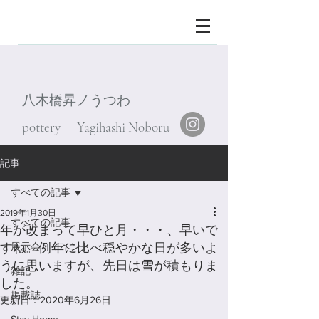
八木橋昇ノうつわ
pottery Yagihashi Noboru
記事
すべての記事
2019年1月30日
すべての記事
年が改まって早ひと月・・・、早いで
すね。例年に比べ穏やかな日が多いよ
展示会・イベント
うに思いますが、先日は雪が積もりま
雑記
した。
掲載誌
更新日：
2020年6月26日